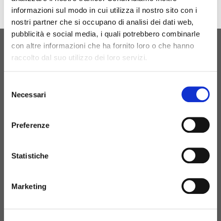
informazioni sul modo in cui utilizza il nostro sito con i
nostri partner che si occupano di analisi dei dati web,
pubblicità e social media, i quali potrebbero combinarle
con altre informazioni che ha fornito loro o che hanno
raccolto dal suo utilizzo dei loro servizi.
ORIGINAL BIRTH
CONTATTACI
Selezione
Necessari
del
consenso
Preferenze
+39 081 506 2506
BIRTH@BIRTH.IT
Statistiche
S.S. APPIA KM 192,500 – 81052
Marketing
PIGNATARO MAGGIORE (CE)