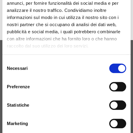
annunci, per fornire funzionalità dei social media e per
Download
analizzare il nostro traffico. Condividiamo inoltre
informazioni sul modo in cui utilizza il nostro sito con i
nostri partner che si occupano di analisi dei dati web,
pubblicità e social media, i quali potrebbero combinarle
con altre informazioni che ha fornito loro o che hanno
raccolto dal suo utilizzo dei loro servizi.
ORIGINAL BIRTH
Selezione
CONTATTACI
Necessari
del
consenso
Preferenze
+39 081 506 2506
Statistiche
BIRTH@BIRTH.IT
Marketing
S.S. APPIA KM 192,500 – 81052