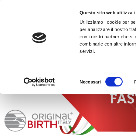
al
contenuto
CHIAMA +39
Questo sito web utilizza i
Utilizziamo i cookie per pe
per analizzare il nostro tra
con i nostri partner che si
combinarle con altre inform
servizi.
HOME
»
FAST NEWS
»
NEWS LUGLIO 2024
Selezione
Necessari
del
consenso