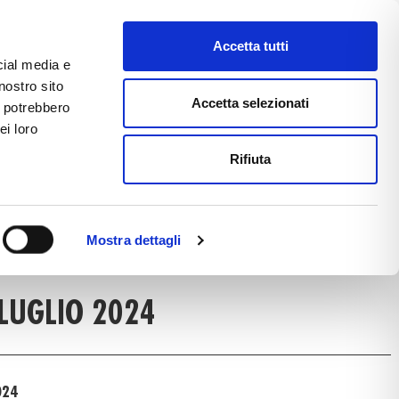
Accetta tutti
cial media e
nostro sito
CE
E-COMMERCE
FAST NEWS
Accetta selezionati
i potrebbero
ei loro
Rifiuta
T NEWS DETAIL
Mostra dettagli
S
LUGLIO 2024
024