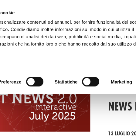
 081 506 2506
SCRIVI
DOVE SIAMO
 cookie
rsonalizzare contenuti ed annunci, per fornire funzionalità dei so
ffico. Condividiamo inoltre informazioni sul modo in cui utilizza il 
CATALOGO DIGITALE
TECALLIAN
 occupano di analisi dei dati web, pubblicità e social media, i qual
azioni che ha fornito loro o che hanno raccolto dal suo utilizzo d
FAS
Preferenze
Statistiche
Marketing
FAST NEW
NEWS 
13 LUGLIO 2