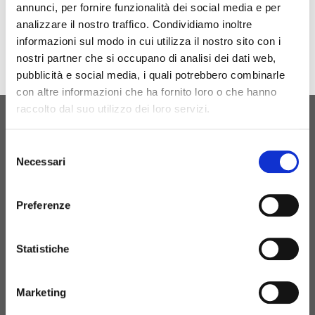
annunci, per fornire funzionalità dei social media e per
Download
analizzare il nostro traffico. Condividiamo inoltre
informazioni sul modo in cui utilizza il nostro sito con i
nostri partner che si occupano di analisi dei dati web,
pubblicità e social media, i quali potrebbero combinarle
con altre informazioni che ha fornito loro o che hanno
raccolto dal suo utilizzo dei loro servizi.
ORIGINAL BIRTH
Selezione
CONTATTACI
Necessari
del
consenso
Preferenze
+39 081 506 2506
Statistiche
BIRTH@BIRTH.IT
Marketing
S.S. APPIA KM 192,500 – 81052