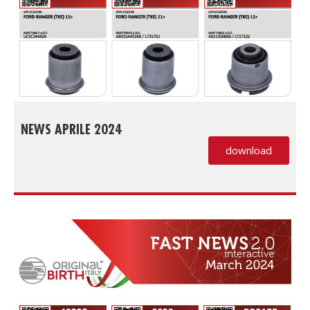
NEWS APRILE 2024
download
(PDF, si apre