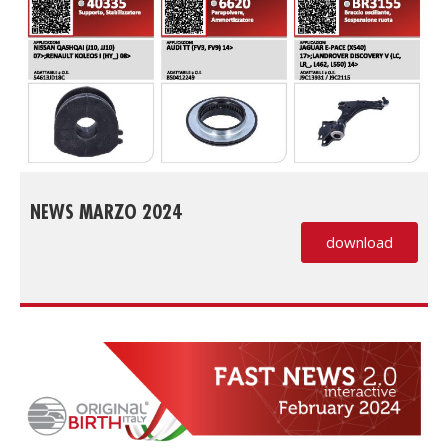
NEWS MARZO 2024
download
(PDF, si apre