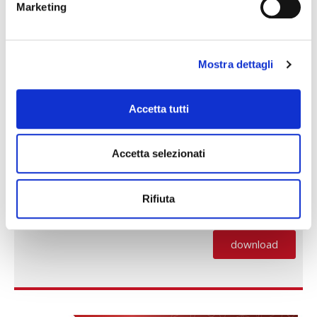
Marketing
Mostra dettagli
Accetta tutti
Accetta selezionati
Rifiuta
NEWS OTTOBRE 2023
download
(PDF, si apre