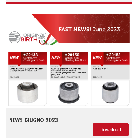
NEWS GIUGNO 2023
download
(PDF, si apre