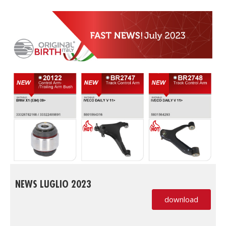
NEWS LUGLIO 2023
download
(PDF, si apre