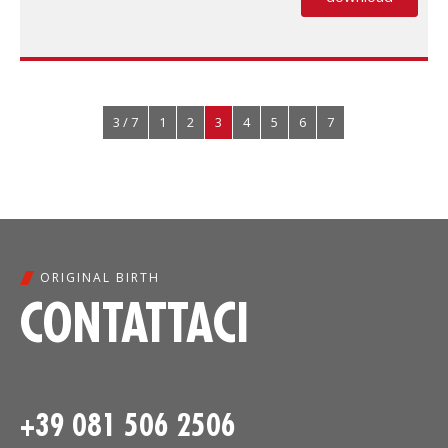
(PDF, si apre
3 / 7
1
2
3
4
5
6
7
ORIGINAL BIRTH
CONTATTACI
+39 081 506 2506