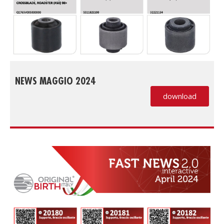
NEWS MAGGIO 2024
download
(PDF, si apre