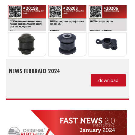
NEWS FEBBRAIO 2024
download
(PDF, si apre