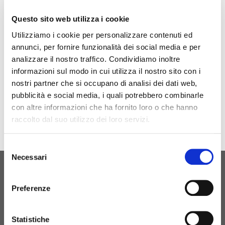
Siamo presenti ad EQUIP AUTO 2020
Questo sito web utilizza i cookie
Venite a visitarci HALL CENTRAL STAND C5
Utilizziamo i cookie per personalizzare contenuti ed
annunci, per fornire funzionalità dei social media e per
analizzare il nostro traffico. Condividiamo inoltre
Sito Evento
informazioni sul modo in cui utilizza il nostro sito con i
nostri partner che si occupano di analisi dei dati web,
pubblicità e social media, i quali potrebbero combinarle
con altre informazioni che ha fornito loro o che hanno
raccolto dal suo utilizzo dei loro servizi.
Selezione
Necessari
del
consenso
ORIGINAL BIRTH
Preferenze
CONTATTACI
Statistiche