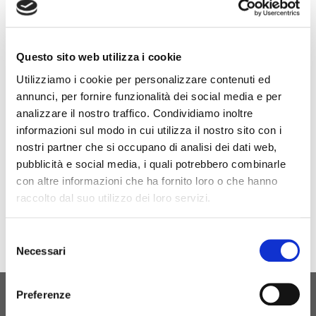
Siamo presenti ad AUTOPROMOTEC BOLOGNA
2019
Venite a visitarci al HALL 16 STAND C10
Questo sito web utilizza i cookie
Sostegno finanziario ricevuto dal POR Campania FESR
Utilizziamo i cookie per personalizzare contenuti ed
2014-2020.
annunci, per fornire funzionalità dei social media e per
analizzare il nostro traffico. Condividiamo inoltre
informazioni sul modo in cui utilizza il nostro sito con i
nostri partner che si occupano di analisi dei dati web,
Sito Evento
pubblicità e social media, i quali potrebbero combinarle
con altre informazioni che ha fornito loro o che hanno
raccolto dal suo utilizzo dei loro servizi.
Selezione
Necessari
del
consenso
Preferenze
ORIGINAL BIRTH