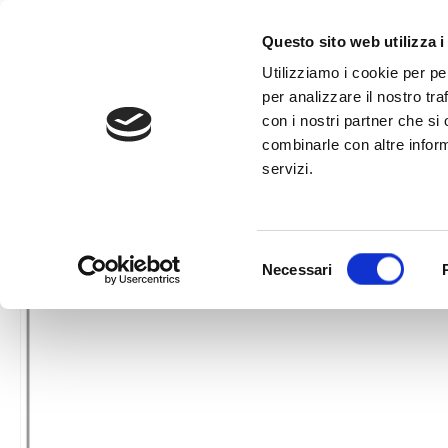
al
contenuto
CHIAMA +39
Questo sito web utilizza i
Utilizziamo i cookie per pe
per analizzare il nostro tra
con i nostri partner che si
combinarle con altre inform
servizi.
HOME
»
AX7125 GIUNTO ASSIALE, ASTA TRASVERSALE
Selezione
Necessari
del
consenso