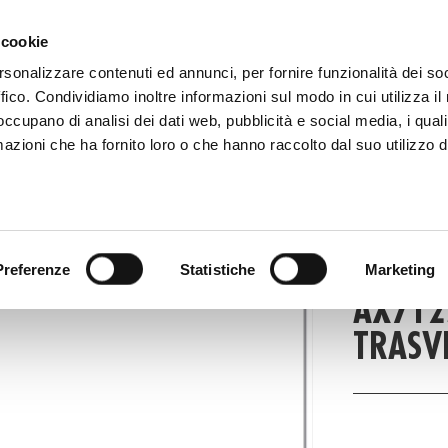
 081 506 2506
SCRIVI
DOVE SIAMO
 cookie
rsonalizzare contenuti ed annunci, per fornire funzionalità dei so
ffico. Condividiamo inoltre informazioni sul modo in cui utilizza il 
CATALOGO DIGITALE
TECALLIAN
 occupano di analisi dei dati web, pubblicità e social media, i qual
azioni che ha fornito loro o che hanno raccolto dal suo utilizzo d
PRO
Preferenze
Statistiche
Marketing
AX7125
TRASV