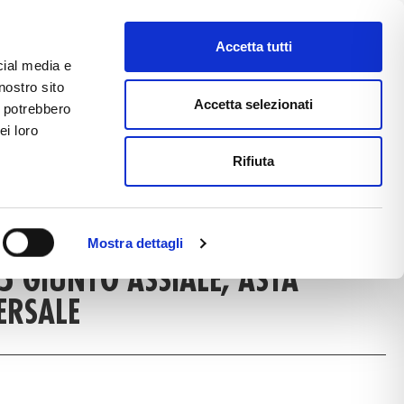
Accetta tutti
cial media e
nostro sito
CE
E-COMMERCE
FAST NEWS
Accetta selezionati
i potrebbero
ei loro
Rifiuta
DUCT DETAIL
Mostra dettagli
 GIUNTO ASSIALE, ASTA
ERSALE