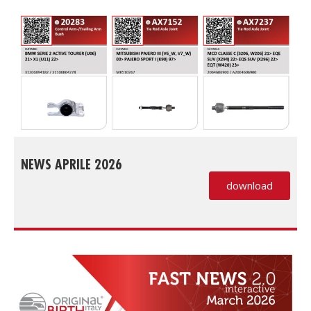
NEWS APRILE 2026
download
(PDF, si apre