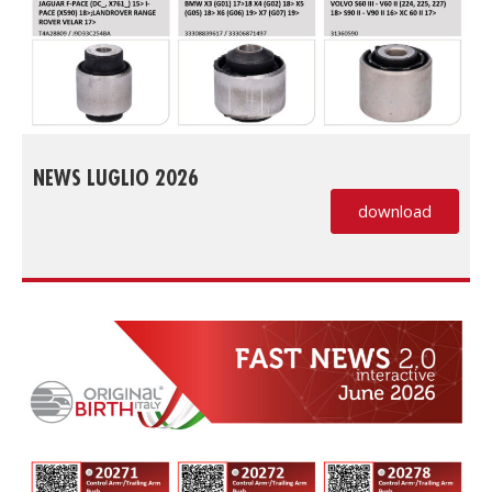
NEWS LUGLIO 2026
download
(PDF, si apre