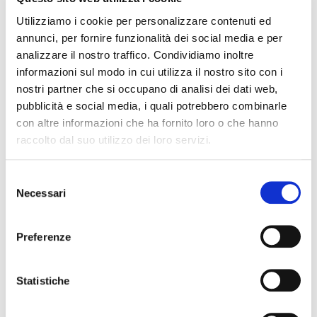
Utilizziamo i cookie per personalizzare contenuti ed
annunci, per fornire funzionalità dei social media e per
analizzare il nostro traffico. Condividiamo inoltre
informazioni sul modo in cui utilizza il nostro sito con i
nostri partner che si occupano di analisi dei dati web,
pubblicità e social media, i quali potrebbero combinarle
con altre informazioni che ha fornito loro o che hanno
raccolto dal suo utilizzo dei loro servizi.
Selezione
Necessari
del
NEWS GENNAIO 2026
consenso
download
(PDF, si apre
Preferenze
Statistiche