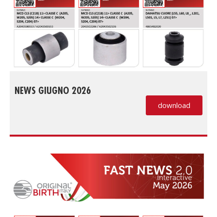
NEWS GIUGNO 2026
download
(PDF, si apre