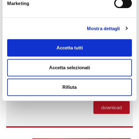
Marketing
Mostra dettagli
Accetta tutti
Accetta selezionati
Rifiuta
NEWS DICEMBRE 2025
download
(PDF, si apre