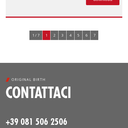
(PDF, si apre
1 / 7
1
2
3
4
5
6
7
ORIGINAL BIRTH
CONTATTACI
+39 081 506 2506