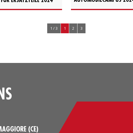
1 / 3
1
2
3
NS
MAGGIORE (CE)