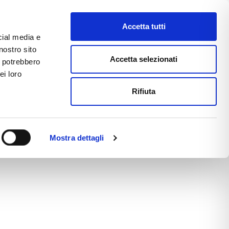
D
Accetta tutti
cial media e
nostro sito
CE
E-COMMERCE
FAST NEWS
Accetta selezionati
i potrebbero
ei loro
Rifiuta
Mostra dettagli