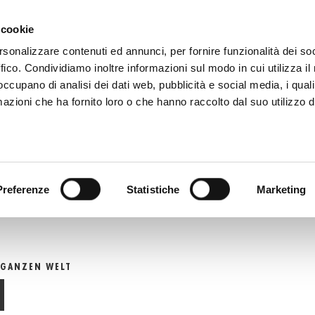
+39 081 506 2506 AN
DU SCHREIBST
WO WIR SIN
 cookie
rsonalizzare contenuti ed annunci, per fornire funzionalità dei so
ffico. Condividiamo inoltre informazioni sul modo in cui utilizza il 
DIGITALER KATALOG
TECALLIAN
 occupano di analisi dei dati web, pubblicità e social media, i qual
azioni che ha fornito loro o che hanno raccolto dal suo utilizzo d
Preferenze
Statistiche
Marketing
 GANZEN WELT
N