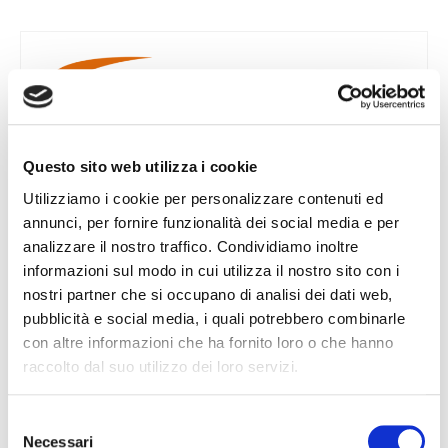
Questo sito web utilizza i cookie
Utilizziamo i cookie per personalizzare contenuti ed
CROMEDA
annunci, per fornire funzionalità dei social media e per
analizzare il nostro traffico. Condividiamo inoltre
A colaboração com a Kromeda torna toda a nossa
informazioni sul modo in cui utilizza il nostro sito con i
gama visível na Analisys, compartilhando as últimas
nostri partner che si occupano di analisi dei dati web,
notícias e informações técnicas em comparação
pubblicità e social media, i quali potrebbero combinarle
com as dos principais concorrentes.
con altre informazioni che ha fornito loro o che hanno
raccolto dal suo utilizzo dei loro servizi.
Selezione
Necessari
del