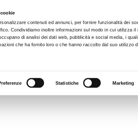
39 081 506 2506
TÚ ESCRIBES
DÓNDE ESTAMOS
 cookie
rsonalizzare contenuti ed annunci, per fornire funzionalità dei so
ffico. Condividiamo inoltre informazioni sul modo in cui utilizza il 
CATÁLOGO DIGITAL
TECALLIAN
 occupano di analisi dei dati web, pubblicità e social media, i qual
azioni che ha fornito loro o che hanno raccolto dal suo utilizzo d
Preferenze
Statistiche
Marketing