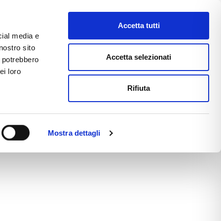
Accetta tutti
cial media e
nostro sito
CE
E-COMMERCE
FAST NEWS
Accetta selezionati
i potrebbero
ei loro
Rifiuta
Mostra dettagli