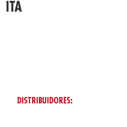
ITA
D
MUNDO
ITÁLIA
DISTRIBUIDORES: