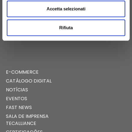
+39 081 506 2506
BIRTH@BIRTH.IT
Accetta selezionati
SS APPIA KM 192.500 – 81052
Rifiuta
PIGNATARO MAGGIORE (CE)
E-COMMERCE
CATÁLOGO DIGITAL
NOTÍCIAS
EVENTOS
FAST NEWS
SALA DE IMPRENSA
TECALLIANCE