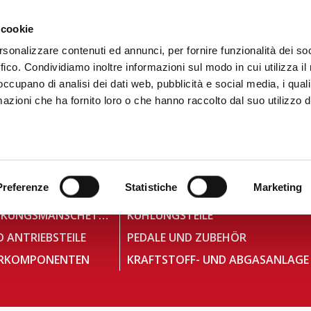
+39 081 506 2506 AN
DU SCHREIBST
WO WIR SIN
 cookie
rsonalizzare contenuti ed annunci, per fornire funzionalità dei so
ffico. Condividiamo inoltre informazioni sul modo in cui utilizza il 
DIGITALER KATALOG
TECALLIAN
 occupano di analisi dei dati web, pubblicità e social media, i qual
azioni che ha fornito loro o che hanno raccolto dal suo utilizzo d
Preferenze
Statistiche
Marketing
ELEMENTE
BEFESTIGUNGSSYSTEM
ACHS- UND LENKUNGSMANSCHETTEN
KÜHLUNGSTEILE
 ANTRIEBSTEILE
PEDALE UND ZUBEHÖR
RKOMPONENTEN
KRAFTSTOFF- UND ABGASANLAGE