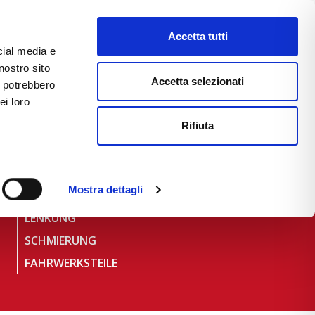
D
Accetta tutti
cial media e
nostro sito
CE
E-COMMERCE
FAST NEWS
Accetta selezionati
i potrebbero
ei loro
Rifiuta
Mostra dettagli
HEIZUNGSKOMPONENTEN
LENKUNG
SCHMIERUNG
FAHRWERKSTEILE