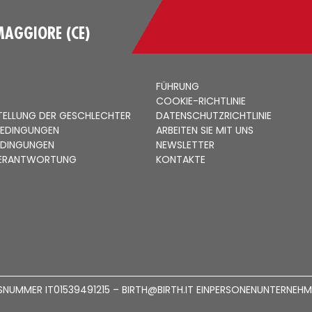
MAGGIORE (CE)
FÜHRUNG
COOKIE-RICHTLINIE
STELLUNG DER GESCHLECHTER
DATENSCHUTZRICHTLINIE
BEDINGUNGEN
ARBEITEN SIE MIT UNS
EDINGUNGEN
NEWSLETTER
 VERANTWORTUNG
KONTAKTE
ONSNUMMER IT01539491215 – BIRTH@BIRTH.IT EINPERSONENUNTERN