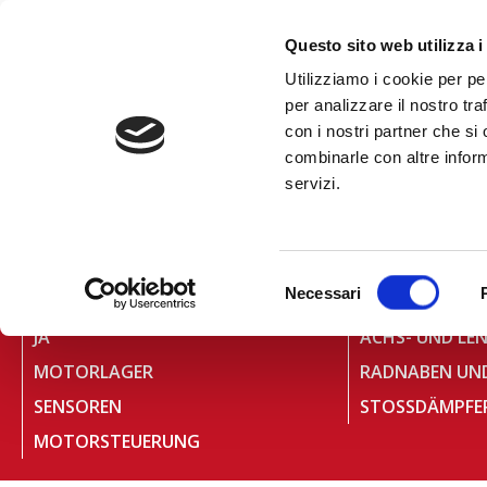
Inhalt
springen
RUFEN SIE 
Questo sito web utilizza i
Utilizziamo i cookie per pe
per analizzare il nostro tra
con i nostri partner che si
combinarle con altre inform
servizi.
HOME
»
SENSOREN
PRODUKTSORTIMENT
Selezione
Necessari
GETRIEBETEILE
BEFESTIGUNGS
del
consenso
JA
MOTORLAGER
RADNABEN UND
SENSOREN
STOSSDÄMPFE
MOTORSTEUERUNG