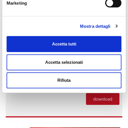
Marketing
Mostra dettagli
Accetta tutti
Accetta selezionati
Rifiuta
NEWS DECEMBER 2024
download
(PDF, si apre