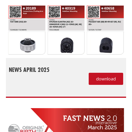
NEWS APRIL 2025
download
(PDF, si apre