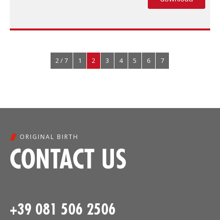
(PDF, si apre
2 / 7
1
2
3
4
5
6
7
ORIGINAL BIRTH
CONTACT US
+39 081 506 2506