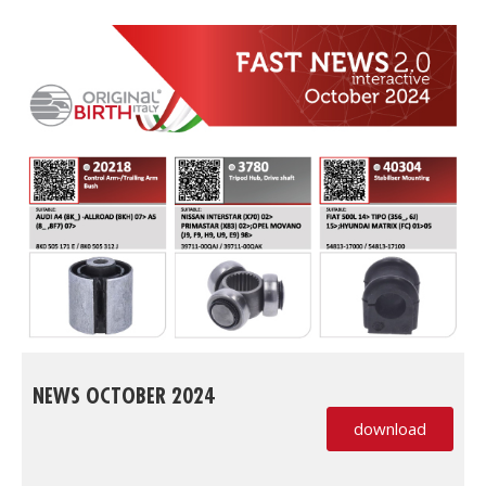
NEWS OCTOBER 2024
download
(PDF, si apre