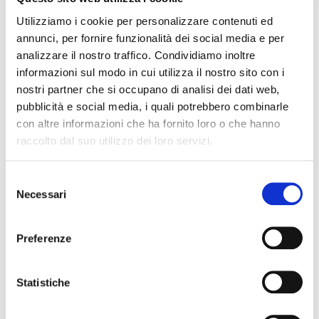
Utilizziamo i cookie per personalizzare contenuti ed
annunci, per fornire funzionalità dei social media e per
analizzare il nostro traffico. Condividiamo inoltre
informazioni sul modo in cui utilizza il nostro sito con i
nostri partner che si occupano di analisi dei dati web,
pubblicità e social media, i quali potrebbero combinarle
con altre informazioni che ha fornito loro o che hanno
raccolto dal suo utilizzo dei loro servizi.
Selezione
Necessari
del
NEWS JANUARY 2025
consenso
download
(PDF, si apre
Preferenze
Statistiche