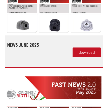
NEWS JUNE 2025
download
(PDF, si apre