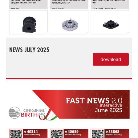
NEWS JULY 2025
download
(PDF, si apre