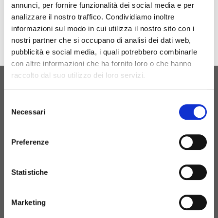
annunci, per fornire funzionalità dei social media e per
Download
analizzare il nostro traffico. Condividiamo inoltre
informazioni sul modo in cui utilizza il nostro sito con i
nostri partner che si occupano di analisi dei dati web,
pubblicità e social media, i quali potrebbero combinarle
con altre informazioni che ha fornito loro o che hanno
raccolto dal suo utilizzo dei loro servizi.
ORIGINAL BIRTH
Selezione
CONTACT US
Necessari
del
consenso
Preferenze
+39 081 506 2506
Statistiche
BIRTH@BIRTH.IT
Marketing
S.S. APPIA KM 192,500 – 81052