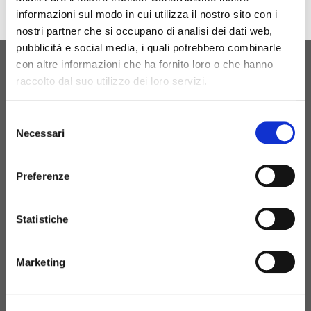
informazioni sul modo in cui utilizza il nostro sito con i
nostri partner che si occupano di analisi dei dati web,
pubblicità e social media, i quali potrebbero combinarle
con altre informazioni che ha fornito loro o che hanno
raccolto dal suo utilizzo dei loro servizi.
ORIGINAL BIRTH
CONTATTACI
Selezione
Necessari
del
consenso
Preferenze
+39 081 506 2506
BIRTH@BIRTH.IT
Statistiche
S.S. APPIA KM 192,500 – 81052
Marketing
PIGNATARO MAGGIORE (CE)