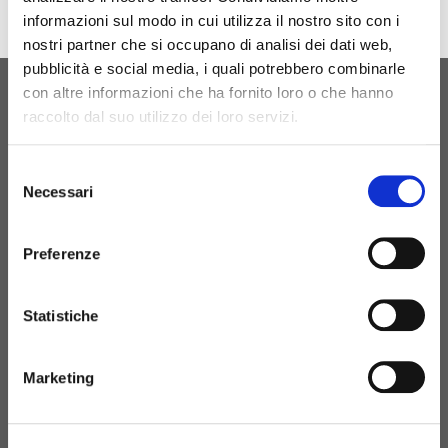
informazioni sul modo in cui utilizza il nostro sito con i
nostri partner che si occupano di analisi dei dati web,
pubblicità e social media, i quali potrebbero combinarle
con altre informazioni che ha fornito loro o che hanno
raccolto dal suo utilizzo dei loro servizi.
ORIGINAL BIRTH
CONTATTACI
Selezione
Necessari
del
consenso
Preferenze
+39 081 506 2506
BIRTH@BIRTH.IT
Statistiche
S.S. APPIA KM 192,500 – 81052
Marketing
PIGNATARO MAGGIORE (CE)