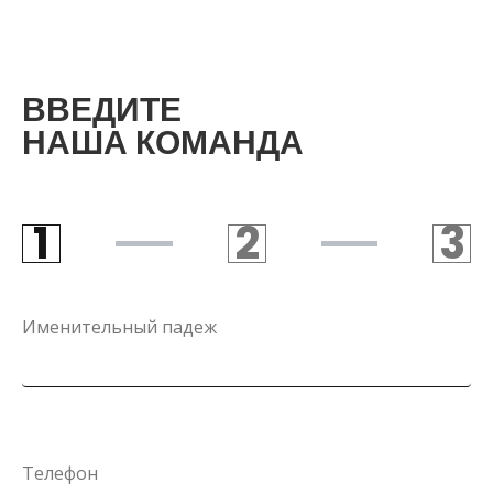
B
Б
ВВЕДИТЕ
НАША КОМАНДА
1
2
3
STEP 1
STEP 2
S
Именительный падеж
И
Ч
Телефон
З