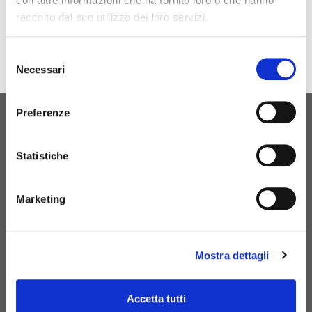
con altre informazioni che ha fornito loro o che hanno
raccolto dal suo utilizzo dei loro servizi.
Selezione
Necessari
del
consenso
Preferenze
ПЕРВОНАЧАЛЬНОЕ РОЖДЕНИЕ
СВЯЗАТЬСЯ С
Statistiche
НАМИ
Marketing
Mostra dettagli
+39 081 506 2506
BIRTH@BIRTH.IT
Accetta tutti