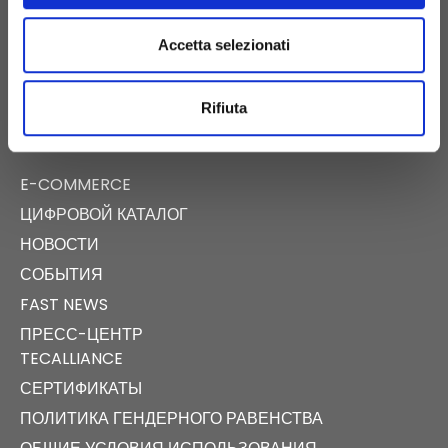
SS APPIA КМ 192 500 – 81 052
Accetta selezionati
ПИНЬЯТАРО-МАДЖОРЕ (CE)
Rifiuta
E-COMMERCE
ЦИФРОВОЙ КАТАЛОГ
НОВОСТИ
СОБЫТИЯ
FAST NEWS
ПРЕСС-ЦЕНТР
TECALLIANCE
СЕРТИФИКАТЫ
ПОЛИТИКА ГЕНДЕРНОГО РАВЕНСТВА