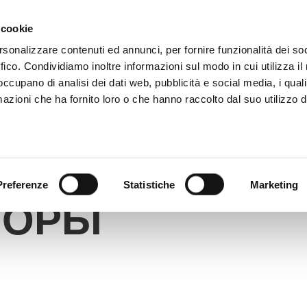
9 081 506 2506
ВЫ ПИШЕТЕ
ГДЕ МЫ НАХОД
 cookie
rsonalizzare contenuti ed annunci, per fornire funzionalità dei so
ffico. Condividiamo inoltre informazioni sul modo in cui utilizza il 
ЦИФРОВОЙ КАТАЛОГ
TECALLIAN
 occupano di analisi dei dati web, pubblicità e social media, i qual
azioni che ha fornito loro o che hanno raccolto dal suo utilizzo d
Preferenze
Statistiche
Marketing
ТОРЫ