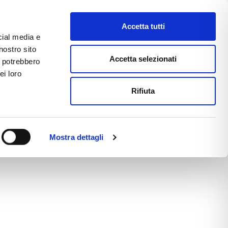
ИМСЯ
Accetta tutti
cial media e
nostro sito
CE
E-COMMERCE
FAST NEWS
Accetta selezionati
i potrebbero
ei loro
Rifiuta
Mostra dettagli