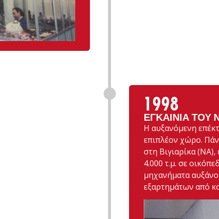
1998
ΕΓΚΑΊΝΙΑ ΤΟΥ 
Η αυξανόμενη επέκτ
επιπλέον χώρο. Πάν
στη Βιγιαρίκα (NA),
4.000 τ.μ. σε οικόπ
μηχανήματα αυξάνο
εξαρτημάτων από κα