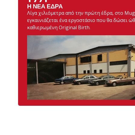
Η ΝΈΑ ΈΔΡΑ
Λίγα χιλιόμετρα από την πρώτη έδρα, στο Mugn
εγκαινιάζεται ένα εργοστάσιο που θα δώσει ώ
καθιερωμένη Original Birth.