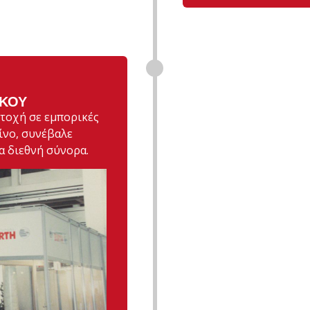
ΙΚΟΎ
τοχή σε εμπορικές
ίνο, συνέβαλε
α διεθνή σύνορα.