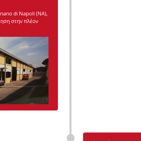
ano di Napoli (NA),
θηση στην πλέον