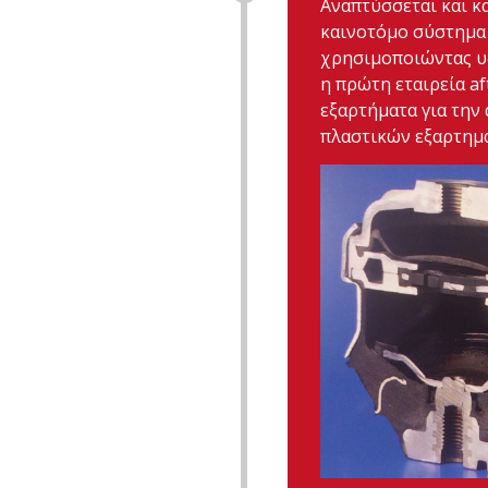
Αναπτύσσεται και κ
καινοτόμο σύστημα
χρησιμοποιώντας υδρ
η πρώτη εταιρεία a
εξαρτήματα για την
πλαστικών εξαρτημ