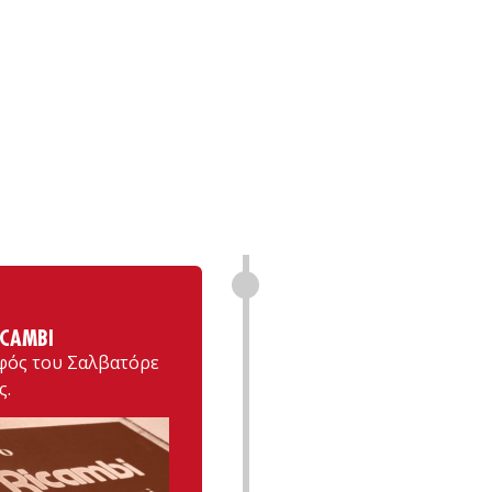
ICAMBI
λφός του Σαλβατόρε
ς.