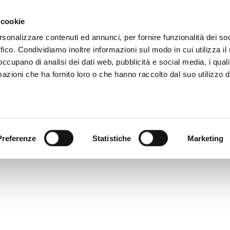
Ο +39 081 506 2506
ΓΡΆΦΕΙΣ
ΠΟΎ ΒΡΙΣΚΌΜΑ
 cookie
rsonalizzare contenuti ed annunci, per fornire funzionalità dei so
ffico. Condividiamo inoltre informazioni sul modo in cui utilizza il 
ΨΗΦΙΑΚΌΣ ΚΑΤΆΛΟΓΟΣ
TECALLIAN
 occupano di analisi dei dati web, pubblicità e social media, i qual
azioni che ha fornito loro o che hanno raccolto dal suo utilizzo d
Preferenze
Statistiche
Marketing