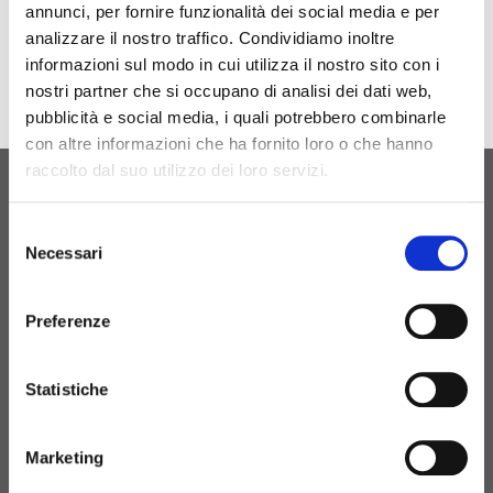
annunci, per fornire funzionalità dei social media e per
Download
analizzare il nostro traffico. Condividiamo inoltre
informazioni sul modo in cui utilizza il nostro sito con i
nostri partner che si occupano di analisi dei dati web,
pubblicità e social media, i quali potrebbero combinarle
con altre informazioni che ha fornito loro o che hanno
raccolto dal suo utilizzo dei loro servizi.
ORIGINAL BIRTH
Selezione
CONTACT US
Necessari
del
consenso
Preferenze
+39 081 506 2506
Statistiche
BIRTH@BIRTH.IT
Marketing
S.S. APPIA KM 192,500 – 81052