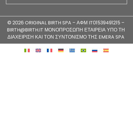
© 2026 ORIGINAL BIRTH SPA – ΑΦΜ IT01539491215 –
BIRTH@BIRTH.IT ΜΟΝΟΠΡΌΣΩΠΗ ΕΤΑΙΡΕΊΑ ΥΠΌ ΤΗ
ΔΙΑΧΕΊΡΙΣΗ ΚΑΙ ΤΟΝ ΣΥΝΤΟΝΙΣΜΌ ΤΗΣ EMERA SPA