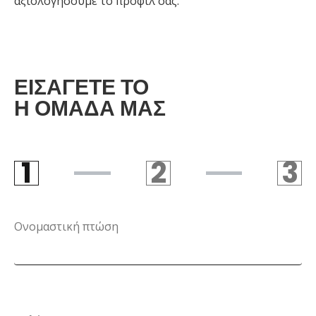
αξιολογήσουμε το προφίλ σας.
ΕΙΣΆΓΕΤΕ ΤΟ
Η ΟΜΆΔΑ ΜΑΣ
1
2
3
STEP 1
STEP 2
S
Ονομαστική πτώση