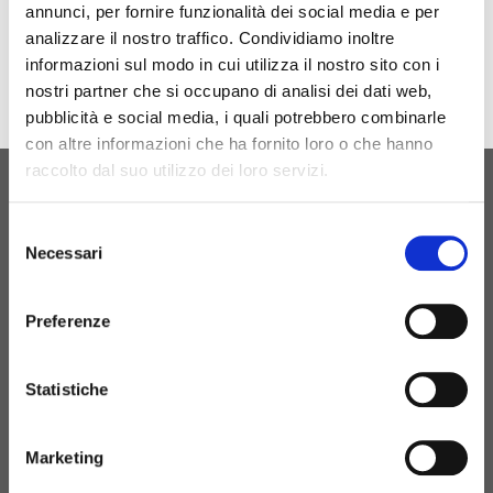
annunci, per fornire funzionalità dei social media e per
Download
analizzare il nostro traffico. Condividiamo inoltre
informazioni sul modo in cui utilizza il nostro sito con i
nostri partner che si occupano di analisi dei dati web,
pubblicità e social media, i quali potrebbero combinarle
con altre informazioni che ha fornito loro o che hanno
raccolto dal suo utilizzo dei loro servizi.
ORIGINAL BIRTH
Selezione
CONTACT US
Necessari
del
consenso
Preferenze
+39 081 506 2506
Statistiche
BIRTH@BIRTH.IT
Marketing
S.S. APPIA KM 192,500 – 81052