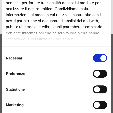
annunci, per fornire funzionalità dei social media e per
Download
analizzare il nostro traffico. Condividiamo inoltre
informazioni sul modo in cui utilizza il nostro sito con i
nostri partner che si occupano di analisi dei dati web,
pubblicità e social media, i quali potrebbero combinarle
con altre informazioni che ha fornito loro o che hanno
raccolto dal suo utilizzo dei loro servizi.
ORIGINAL BIRTH
Selezione
CONTACT US
Necessari
del
consenso
Preferenze
+39 081 506 2506
Statistiche
BIRTH@BIRTH.IT
Marketing
S.S. APPIA KM 192,500 – 81052