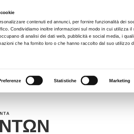
Ο +39 081 506 2506
ΓΡΆΦΕΙΣ
ΠΟΎ ΒΡΙΣΚΌΜΑ
 cookie
rsonalizzare contenuti ed annunci, per fornire funzionalità dei so
ffico. Condividiamo inoltre informazioni sul modo in cui utilizza il 
ΨΗΦΙΑΚΌΣ ΚΑΤΆΛΟΓΟΣ
TECALLIAN
 occupano di analisi dei dati web, pubblicità e social media, i qual
azioni che ha fornito loro o che hanno raccolto dal suo utilizzo d
Preferenze
Statistiche
Marketing
ΌΝΤΑ
ΌΝΤΩΝ