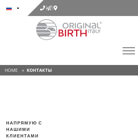
к
содержимому
HOME
»
КОНТАКТЫ
Х
ПР
НАПРЯМУЮ С
НАШИМИ
А
КЛИЕНТАМИ