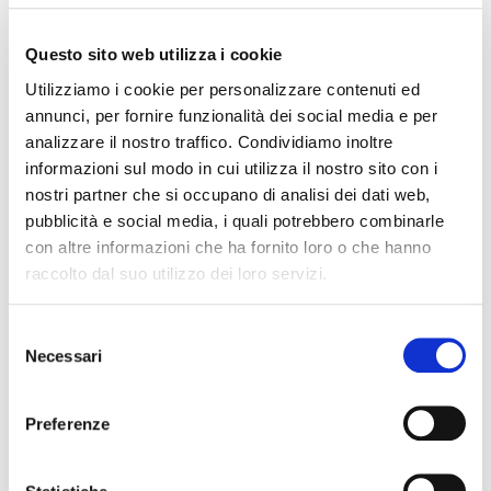
В
Questo sito web utilizza i cookie
Utilizziamo i cookie per personalizzare contenuti ed
annunci, per fornire funzionalità dei social media e per
Электронная почта
analizzare il nostro traffico. Condividiamo inoltre
informazioni sul modo in cui utilizza il nostro sito con i
nostri partner che si occupano di analisi dei dati web,
pubblicità e social media, i quali potrebbero combinarle
con altre informazioni che ha fornito loro o che hanno
raccolto dal suo utilizzo dei loro servizi.
СЛЕДУЮЩИЙ
Selezione
Necessari
del
consenso
Preferenze