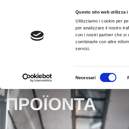
στο
περιεχόμενο
ΚΑΛΈΣΤΕ ΣΤ
Questo sito web utilizza i
Utilizziamo i cookie per pe
per analizzare il nostro tra
con i nostri partner che si
combinarle con altre inform
servizi.
HOME
»
ΠΡΟΪΌΝΤΑ
Selezione
Necessari
del
consenso
ΠΡΟΪΌΝΤΑ