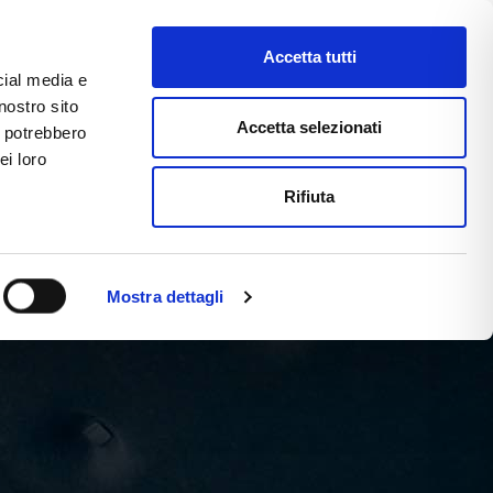
ΣΤΕ
Accetta tutti
cial media e
nostro sito
CE
E-COMMERCE
FAST NEWS
Accetta selezionati
i potrebbero
ei loro
Rifiuta
Mostra dettagli