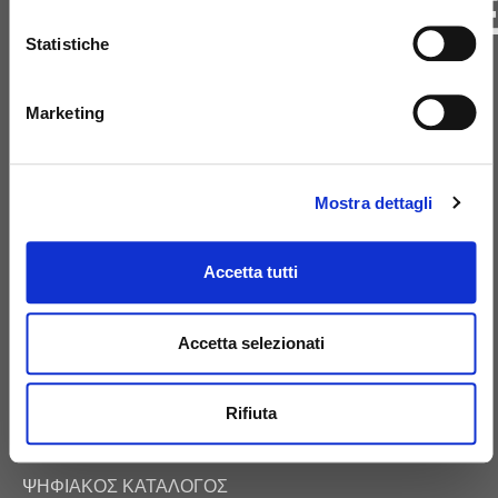
ΕΠΙΚΟΙΝΩΝΗΣΤ
ΜΑΖΙ ΜΑΣ
Statistiche
Marketing
+39 081 506 2506
Mostra dettagli
BIRTH@BIRTH.IT
Accetta tutti
SS APPIA KM 192.500 – 81052
PIGNATARO MAGGIORE (CE)
Accetta selezionati
Rifiuta
E-COMMERCE
ΨΗΦΙΑΚΌΣ ΚΑΤΆΛΟΓΟΣ