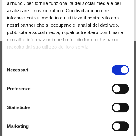
annunci, per fornire funzionalità dei social media e per
Download
analizzare il nostro traffico. Condividiamo inoltre
informazioni sul modo in cui utilizza il nostro sito con i
nostri partner che si occupano di analisi dei dati web,
pubblicità e social media, i quali potrebbero combinarle
con altre informazioni che ha fornito loro o che hanno
raccolto dal suo utilizzo dei loro servizi.
ORIGINAL BIRTH
Selezione
CONTATTACI
Necessari
del
consenso
Preferenze
+39 081 506 2506
Statistiche
BIRTH@BIRTH.IT
Marketing
S.S. APPIA KM 192,500 – 81052