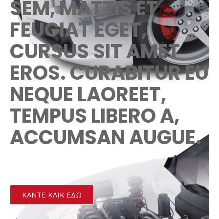
SEM, MATTIS ET
FEUGIAT EGET,
CURSUS SIT AMET
EROS. CURABITUR EU
NEQUE LAOREET,
TEMPUS LIBERO A,
ACCUMSAN AUGUE.
ΚΆΝΤΕ ΚΛΙΚ ΕΔΏ