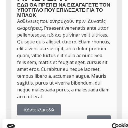
ΕΔΏ ΘΑ ΠΡΈΠΕΙ ΝΑ ΕΙΣΑΓΆΓΕΤΕ ΤΟΝ
ΥΠΌΤΙΤΛΟ ΠΟΥ ΕΠΙΛΈΞΑΤΕ ΓΙΑ ΤΟ
ΜΠΛΟΚ
Ασθένειες που ανησυχούν πριν. Δυνατές
αναρτήσεις. Praesent venenatis ante uttor
pellentesque, π.δ.κ.α. pulvinar velit ultrices.
Quisque quis aliquet τίποτα. Etiam rhoncus,
elit a vehicula suscipit, arcu dolor pretium
quam, vitae luctus elit nulla ac nunc. Sed
felis sem, mattis et feugiat eget, cursus sit
amet eros. Curabitur eu neque laoreet,
tempus libero a, accumsan augue. Mauris
sagittis, purus ut viverra bibendum, dui
neque malesuada purus, a malesuada diam
arcu ut erat.
Κάντε κλικ εδώ
λήψη