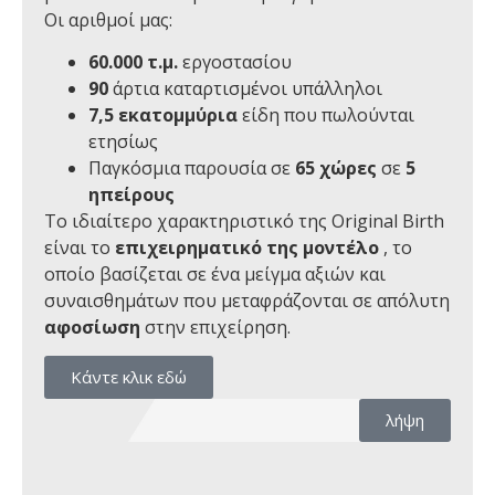
Οι αριθμοί μας:
60.000 τ.μ.
εργοστασίου
90
άρτια καταρτισμένοι υπάλληλοι
7,5 εκατομμύρια
είδη που πωλούνται
ετησίως
Παγκόσμια παρουσία σε
65 χώρες
σε
5
ηπείρους
Το ιδιαίτερο χαρακτηριστικό της Original Birth
είναι το
επιχειρηματικό της μοντέλο
, το
οποίο βασίζεται σε ένα μείγμα αξιών και
συναισθημάτων που μεταφράζονται σε απόλυτη
αφοσίωση
στην επιχείρηση.
Κάντε κλικ εδώ
λήψη
(PDF, si apr