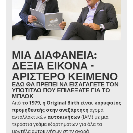
ΜΊΑ ΔΙΑΦΆΝΕΙΑ:
ΔΕΞΙΆ ΕΙΚΌΝΑ -
ΑΡΙΣΤΕΡΌ ΚΕΊΜΕΝΟ
ΕΔΏ ΘΑ ΠΡΈΠΕΙ ΝΑ ΕΙΣΑΓΆΓΕΤΕ ΤΟΝ
ΥΠΌΤΙΤΛΟ ΠΟΥ ΕΠΙΛΈΞΑΤΕ ΓΙΑ ΤΟ
ΜΠΛΟΚ
Από
το 1979, η Original Birth είναι κορυφαίος
προμηθευτής
στην ανεξάρτητη
αγορά
ανταλλακτικών
αυτοκινήτων
(IAM) με μια
τεράστια γκάμα εξαρτημάτων για όλα τα
μοντέλα αυτοκινήτων στην αγορά.