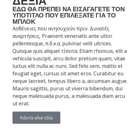
ΔΕΞΙΆ
ΕΔΏ ΘΑ ΠΡΈΠΕΙ ΝΑ ΕΙΣΑΓΆΓΕΤΕ ΤΟΝ
ΥΠΌΤΙΤΛΟ ΠΟΥ ΕΠΙΛΈΞΑΤΕ ΓΙΑ ΤΟ
ΜΠΛΟΚ
Ασθένειες που ανησυχούν πριν. Δυνατές
αναρτήσεις. Praesent venenatis ante uttor
pellentesque, π.δ.κ.α. pulvinar velit ultrices.
Quisque quis aliquet τίποτα. Etiam rhoncus, elit a
vehicula suscipit, arcu dolor pretium quam, vitae
luctus elit nulla ac nunc. Sed felis sem, mattis et
feugiat eget, cursus sit amet eros. Curabitur eu
neque laoreet, tempus libero a, accumsan augue.
Mauris sagittis, purus ut viverra bibendum, dui
neque malesuada purus, a malesuada diam arcu
ut erat.
Κάντε κλικ εδώ