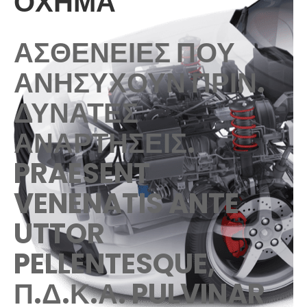
ΌΧΗΜΑ
ΑΣΘΈΝΕΙΕΣ ΠΟΥ
ΑΝΗΣΥΧΟΎΝ ΠΡΙΝ.
ΔΥΝΑΤΈΣ
ΑΝΑΡΤΉΣΕΙΣ.
PRAESENT
VENENATIS ANTE
UTTOR
PELLENTESQUE,
Π.Δ.Κ.Α. PULVINAR