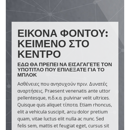
ΕΙΚΌΝΑ ΦΌΝΤΟΥ:
ΚΕΊΜΕΝΟ ΣΤΟ
ΚΈΝΤΡΟ
ΕΔΏ ΘΑ ΠΡΈΠΕΙ ΝΑ ΕΙΣΑΓΆΓΕΤΕ ΤΟΝ
ΥΠΌΤΙΤΛΟ ΠΟΥ ΕΠΙΛΈΞΑΤΕ ΓΙΑ ΤΟ
ΜΠΛΟΚ
Ασθένειες που ανησυχούν πριν. Δυνατές
αναρτήσεις. Praesent venenatis ante uttor
pellentesque, π.δ.κ.α. pulvinar velit ultrices.
Quisque quis aliquet τίποτα. Etiam rhoncus,
elit a vehicula suscipit, arcu dolor pretium
quam, vitae luctus elit nulla ac nunc. Sed
felis sem, mattis et feugiat eget, cursus sit