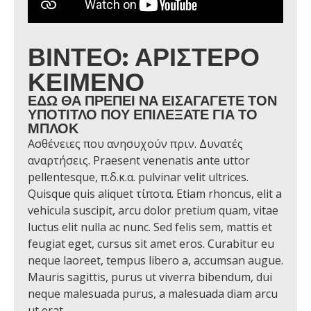
ΒΊΝΤΕΟ: ΑΡΙΣΤΕΡΌ
ΚΕΊΜΕΝΟ
ΕΔΏ ΘΑ ΠΡΈΠΕΙ ΝΑ ΕΙΣΑΓΆΓΕΤΕ ΤΟΝ
ΥΠΌΤΙΤΛΟ ΠΟΥ ΕΠΙΛΈΞΑΤΕ ΓΙΑ ΤΟ
ΜΠΛΟΚ
Ασθένειες που ανησυχούν πριν. Δυνατές
αναρτήσεις. Praesent venenatis ante uttor
pellentesque, π.δ.κ.α. pulvinar velit ultrices.
Quisque quis aliquet τίποτα. Etiam rhoncus, elit a
vehicula suscipit, arcu dolor pretium quam, vitae
luctus elit nulla ac nunc. Sed felis sem, mattis et
feugiat eget, cursus sit amet eros. Curabitur eu
neque laoreet, tempus libero a, accumsan augue.
Mauris sagittis, purus ut viverra bibendum, dui
neque malesuada purus, a malesuada diam arcu
ut erat.