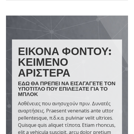
ΕΙΚΌΝΑ ΦΌΝΤΟΥ:
ΚΕΊΜΕΝΟ
ΑΡΙΣΤΕΡΆ
ΕΔΏ ΘΑ ΠΡΈΠΕΙ ΝΑ ΕΙΣΑΓΆΓΕΤΕ ΤΟΝ
ΥΠΌΤΙΤΛΟ ΠΟΥ ΕΠΙΛΈΞΑΤΕ ΓΙΑ ΤΟ
ΜΠΛΟΚ
Ασθένειες που ανησυχούν πριν. Δυνατές
αναρτήσεις. Praesent venenatis ante uttor
pellentesque, π.δ.κ.α. pulvinar velit ultrices.
Quisque quis aliquet τίποτα. Etiam rhoncus,
elit a vehicula suscipit, arcu dolor pretium